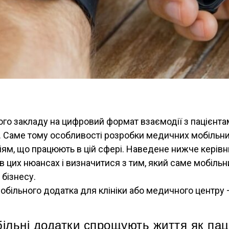
го закладу на цифровий формат взаємодії з пацієнта
. Саме тому особливості розробки медичних мобільних
іям, що працюють в цій сфері. Наведене нижче кері
в цих нюансах і визначитися з тим, який саме мобільн
бізнесу.
обільного додатка для клініки або медичного центру 
ільні додатки спрощують життя як паці