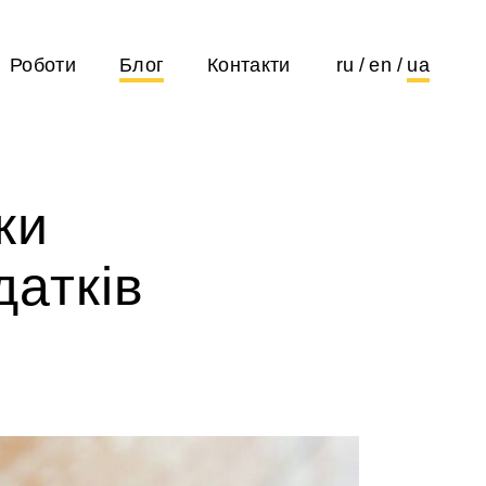
Роботи
Блог
Контакти
ru
en
ua
ки
датків