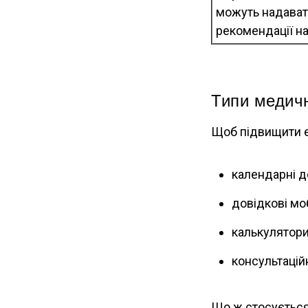
можуть надават
рекомендації н
Типи медичн
Щоб підвищити еф
календарні д
довідкові моб
калькулятори
консультацій
Що ж стосується 