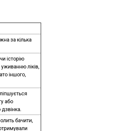
жна за кілька
чи історію
 уживанню ліків,
ато іншого,
оліпшується
ту або
 дзвінка.
олить бачити,
 отримували