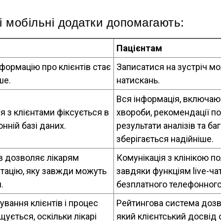
 мобільні додатки допомагають:
Пацієнтам
формацію про клієнтів стає
Записатися на зустріч мо
ше.
натискань.
Вся інформація, включаю
 з клієнтами фіксується в
хвороби, рекомендації по
нній базі даних.
результати аналізів та баг
зберігається надійніше.
в дозволяє лікарям
Комунікація з клінікою п
тацію, яку завжди можуть
завдяки функціям live-ча
.
безплатного телефонного
ування клієнтів і процес
Рейтингова система дозв
щується, оскільки лікарі
який клієнтський досвід