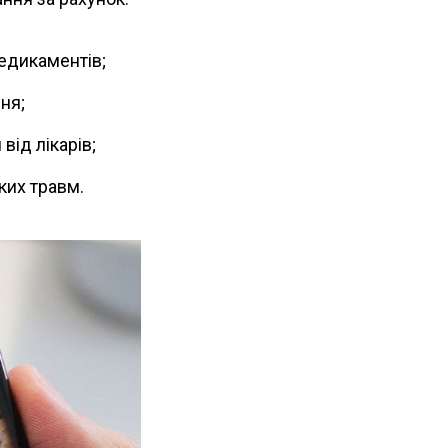
едикаментів;
ня;
ід лікарів;
ких травм.