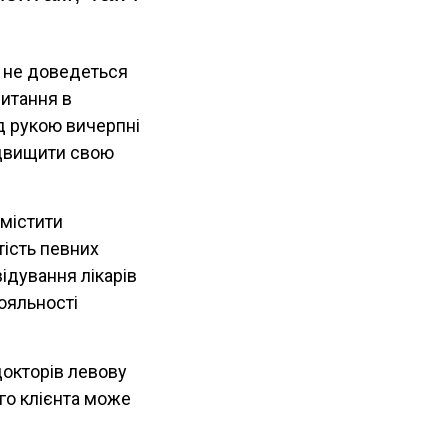
 не доведеться
питання в
ід рукою вичерпні
ідвищити свою
містити
тість певних
відування лікарів
лояльності
докторів левову
ого клієнта може