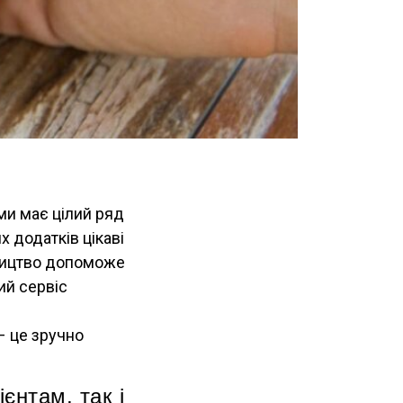
ми має цілий ряд
 додатків цікаві
вництво допоможе
ий сервіс
– це зручно
єнтам, так і