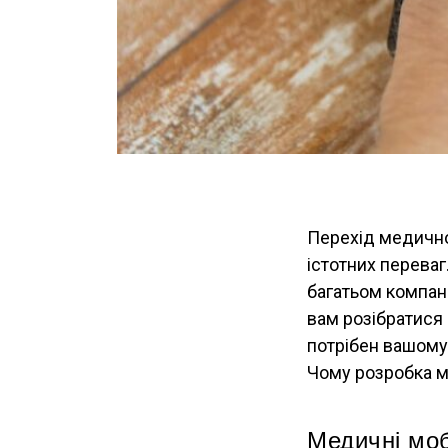
Перехід медично
істотних переваг
багатьом компан
вам розібратися 
потрібен вашому 
Чому розробка м
Медичні моб