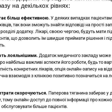
азу на декількох рівнях:
тає більш ефективною.
У деяких випадках пацієнтам
івців, так вони зможуть знайти відповіді на прості за
розділі додатку. Лікарі, своєю чергою, будуть мати п
ієнтів, що дозволить їм швидше приймати рішення і п
ть.
ють лояльнішими.
Додаток медичного закладу може 
ро найбільш важливі аспекти його роботи, будь то вар
пність конкретних лікарів, опція онлайн-запису на від
зручна взаємодія з клінікою позитивно позначиться на 
итрати скорочуються.
Паперова тяганина забирає у 
су, тому онлайн-доступ до повної інформації про кожн
 обслуговувати більше пацієнтів.