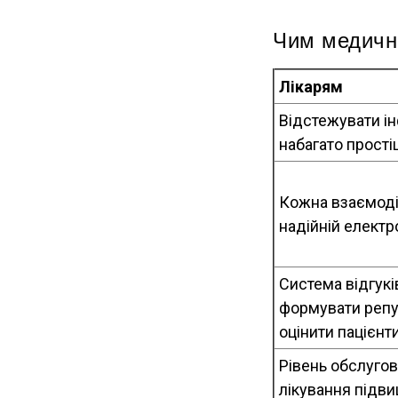
Чим медичні
Лікарям
Відстежувати ін
набагато прості
Кожна взаємодія
надійній електро
Система відгукі
формувати репу
оцінити пацієнти
Рівень обслугов
лікування підви