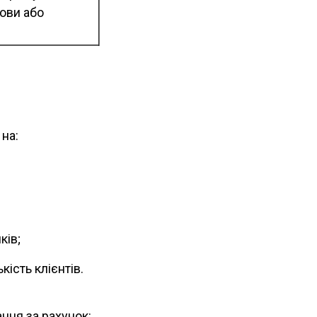
нови або
на:
ків;
ість клієнтів.
ння за рахунок: