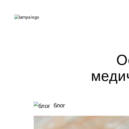
О
медич
блог