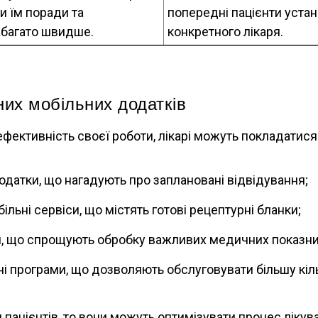
и їм поради та
попередні пацієнти уста
абагато швидше.
конкретного лікаря.
их мобільних додатків
ективність своєї роботи, лікарі можуть покладатися 
одатки, що нагадують про заплановані відвідування;
ільні сервіси, що містять готові рецептурні бланки;
, що спрощують обробку важливих медичних показни
ні програми, що дозволяють обслуговувати більшу кільк
пацієнтів, то вони можуть оптимізувати процес лікува