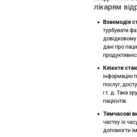
лікарям відр
Взаємодія с
турбувати фах
довідковому 
дані про пац
продуктивніс
Клієнти ста
інформацію п
послуг, досту
і т. д. Така 
пацієнтів.
Тимчасові в
частку їх ча
допомогти їм