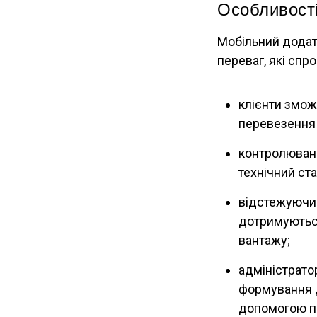
Особливості
Мобільний додат
переваг, які спро
клієнти змож
перевезення 
контролюванн
технічний ст
відстежуючи 
дотримуються
вантажу;
адміністрато
формування д
допомогою пр