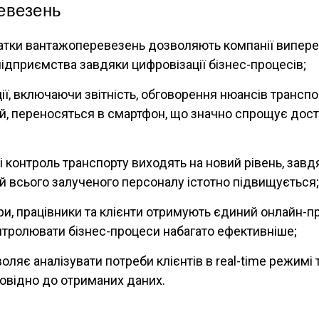
евезень
атки вантажоперевезень дозволяють компанії випер
підприємства завдяки цифровізації бізнес-процесів;
ції, включаючи звітність, обговорення нюансів трансп
й, переносяться в смартфон, що значно спрощує дост
і контроль транспорту виходять на новий рівень, зав
ій всього залученого персоналу істотно підвищується;
ри, працівники та клієнти отримують єдиний онлайн-пр
тролювати бізнес-процеси набагато ефективніше;
ляє аналізувати потреби клієнтів в real-time режимі т
повідно до отриманих даних.