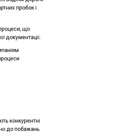
ртних пробок і
процеси, що
ої документації.
мпаніям
 процеси
ують конкурентні
дно до побажань