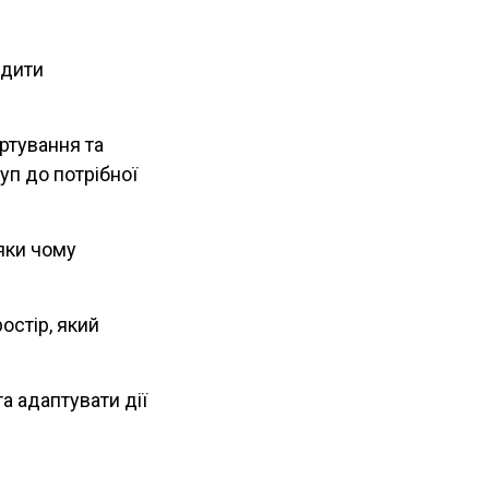
едити
ортування та
уп до потрібної
дяки чому
остір, який
а адаптувати дії