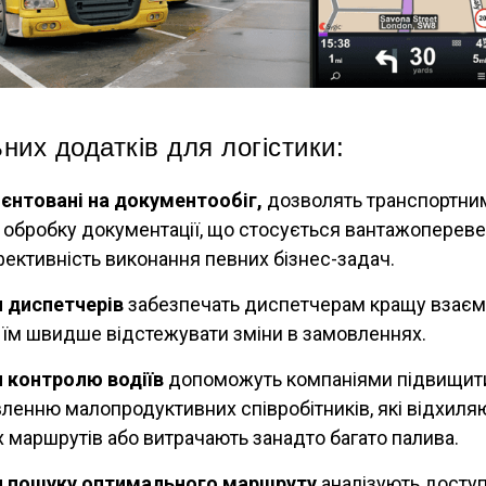
них додатків для логістики:
ієнтовані на документообіг,
дозволять транспортни
 обробку документації, що стосується вантажоперевез
ективність виконання певних бізнес-задач.
 диспетчерів
забезпечать диспетчерам кращу взаєм
 їм швидше відстежувати зміни в замовленнях.
 контролю водіїв
допоможуть компаніями підвищити
ленню малопродуктивних співробітників, які відхиля
 маршрутів або витрачають занадто багато палива.
 пошуку оптимального маршруту
аналізують доступ