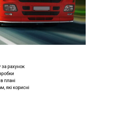
 за рахунок
озробки
в плані
м, які корисні