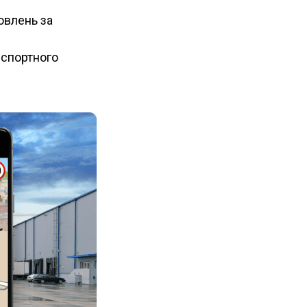
овлень за
нспортного