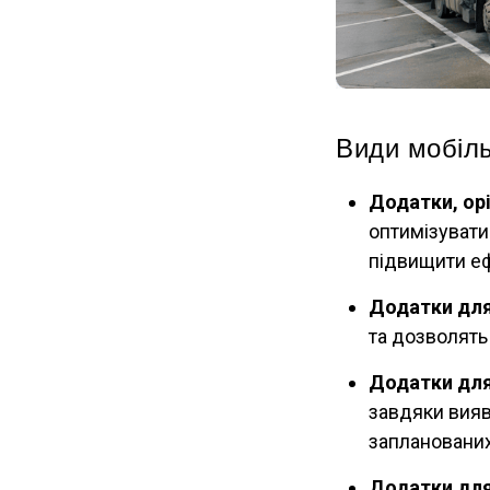
Види мобіль
Додатки, ор
оптимізувати
підвищити еф
Додатки для
та дозволять
Додатки для
завдяки вияв
запланованих
Додатки для