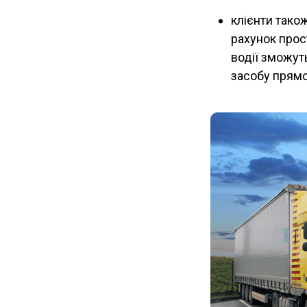
клієнти тако
рахунок прос
водії зможут
засобу прямо