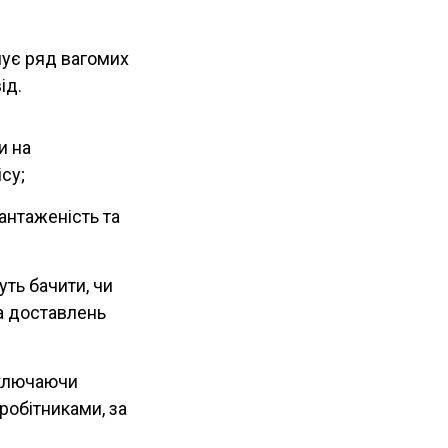
мує ряд вагомих
ід.
и на
су;
антаженість та
уть бачити, чи
а доставлень
включаючи
робітниками, за