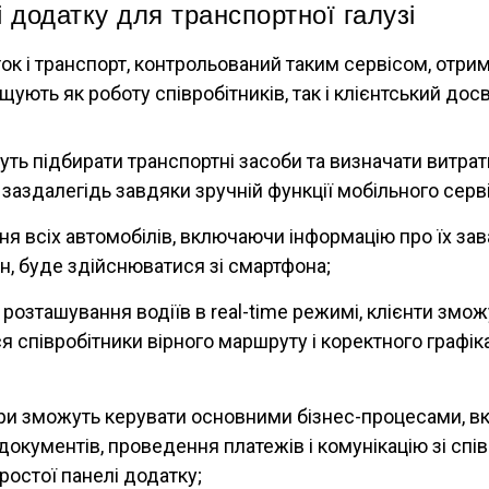
 додатку для транспортної галузі
ок і транспорт, контрольований таким сервісом, отри
щують як роботу співробітників, так і клієнтський досв
уть підбирати транспортні засоби та визначати витрат
заздалегідь завдяки зручній функції мобільного серві
я всіх автомобілів, включаючи інформацію про їх зав
ан, буде здійснюватися зі смартфона;
розташування водіїв в real-time режимі, клієнти змож
 співробітники вірного маршруту і коректного графік
ри зможуть керувати основними бізнес-процесами, 
окументів, проведення платежів і комунікацію зі спів
остої панелі додатку;