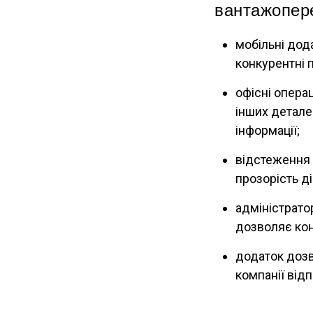
вантажопер
мобільні дод
конкурентні 
офісні опера
інших детале
інформації;
відстеження 
прозорість д
адміністрато
дозволяє кон
додаток дозво
компанії від