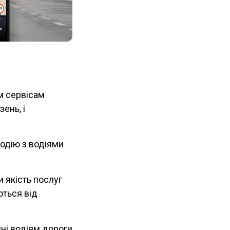
м сервісам
ень, і
одію з водіями
 якість послуг
ються від
ні водіям дороги