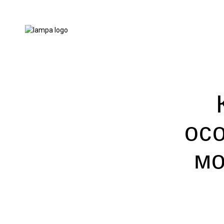
ос
мо