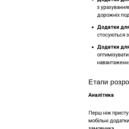
з урахування
дорожніх под
Додатки для
стосуються з
Додатки для
оптимізувати
навантаження
Етапи розро
Аналітика
Перш ніж приступ
мобільні додатк
замовника.