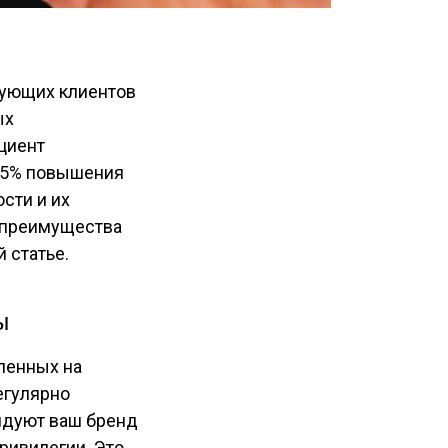
вующих клиентов
ых
циент
-95% повышения
сти и их
е преимущества
 статье.
ы
ленных на
егулярно
ндуют ваш бренд
ривилегии. Это