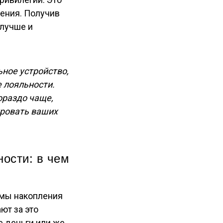
жения. Получив
 лучше и
ное устройство,
 лояльности.
ораздо чаще,
ировать ваших
ости: в чем
емы накопления
ют за это
е деньги или же