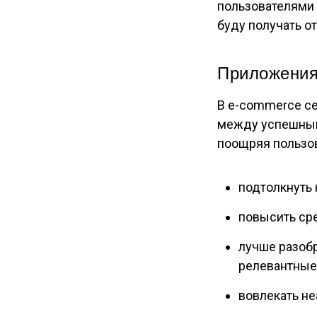
пользователями
буду получать о
Приложения
В e-commerce се
между успешным
поощряя пользов
подтолкнуть 
повысить сре
лучше разобр
релевантные 
вовлекать не