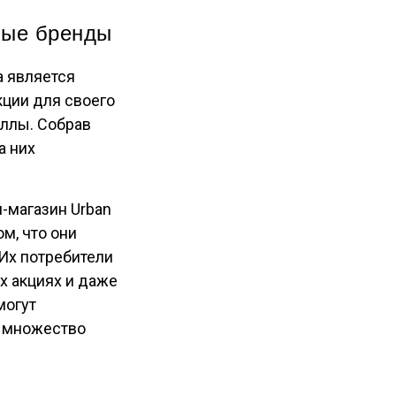
ные бренды
а является
кции для своего
аллы. Собрав
а них
-магазин Urban
м, что они
Их потребители
ых акциях и даже
могут
и множество