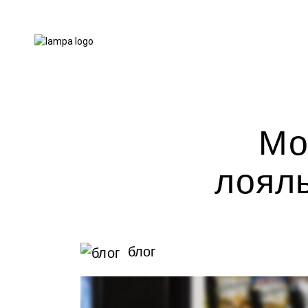
Мо
лояль
блог