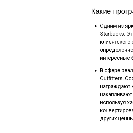
Какие прог
Одним из яр
Starbucks. Э
клиентского 
определенное
интересные б
В сфере реал
Outfitters. 
награждают к
накапливают 
используя хэ
конвертирова
других ценны