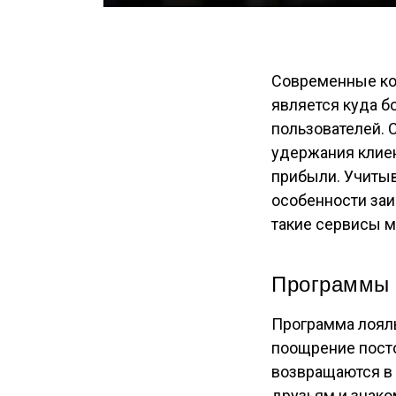
Современные ко
является куда 
пользователей.
удержания клиен
прибыли. Учитыв
особенности заи
такие сервисы м
Программы л
Программа лояль
поощрение посто
возвращаются в 
друзьям и знако