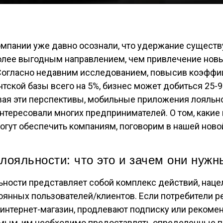
мпании уже давно осознали, что удержание сущест
более выгодным направлением, чем привлечение нов
 Согласно недавним исследованием, повысив коэффи
тской базы всего на 5%, бизнес может добиться 25
ая эти перспективы, мобильные приложения лояльно
нтересовали многих предпринимателей. О том, каки
огут обеспечить компаниям, поговорим в нашей новой
ояльности: что это и зачем они нужн
ности представляет собой комплекс действий, наце
янных пользователей/клиентов. Если потребители р
интернет-магазин, продлевают подписку или рекоме
мым, им необходимо предоставлять определенные п