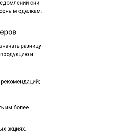
ведомлений они
вторным сделкам.
леров
значать разницу
 продукцию и
х рекомендаций;
ть им более
ых акциях.