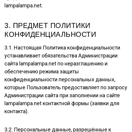
lampalampa.net.
3. ПРЕДМЕТ ПОЛИТИКИ
КОНФИДЕНЦИАЛЬНОСТИ
3.1. Настоящая Политика конфиденциальности
устанавливает обязательства Администрации
сайта lampalampa.net по неразглашению и
обеспечению режима защиты
конфиденциальности персональных данных,
которые Пользователь предоставляет по запросу
Администрации сайта при заполнении на сайте
lampalampa.net контактной формы (заявки для
контакта).
3.2. Персональные данные, разрешённые к