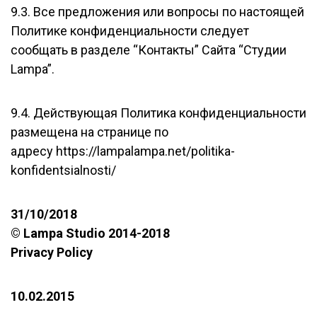
9.3. Все предложения или вопросы по настоящей
Политике конфиденциальности следует
сообщать в разделе “Контакты” Сайта “Студии
Lampa”.
9.4. Действующая Политика конфиденциальности
размещена на странице по
адресу https://lampalampa.net/politika-
konfidentsialnosti/
31/10/2018
© Lampa Studio 2014-2018
Privacy Policy
10.02.2015