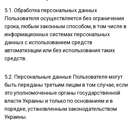
5.1. Обработка персональных данных
Пользователя осуществляется без ограничения
срока, любым законным способом, в том числе в
информационных системах персональных
данных с использованием средств
автоматизации или без использования таких
средств.
5.2. Персональные данные Пользователя могут
быть переданы третьим лицам в том случае, если
это уполномоченные органы государственной
власти Украины и только по основаниям и в
порядке, установленным законодательством
Украины.