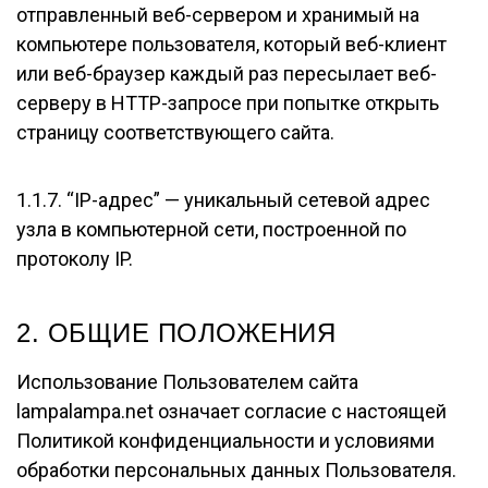
отправленный веб-сервером и хранимый на
компьютере пользователя, который веб-клиент
или веб-браузер каждый раз пересылает веб-
серверу в HTTP-запросе при попытке открыть
страницу соответствующего сайта.
1.1.7. “IP-адрес” — уникальный сетевой адрес
узла в компьютерной сети, построенной по
протоколу IP.
2. ОБЩИЕ ПОЛОЖЕНИЯ
Использование Пользователем сайта
lampalampa.net означает согласие с настоящей
Политикой конфиденциальности и условиями
обработки персональных данных Пользователя.