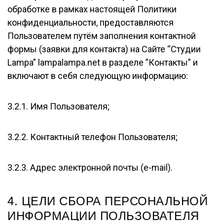
обработке в рамках настоящей Политики
конфиденциальности, предоставляются
Пользователем путём заполнения контактной
формы (заявки для контакта) на Сайте “Студии
Lampa” lampalampa.net в разделе ”Контакты” и
включают в себя следующую информацию:
3.2.1. Имя Пользователя;
3.2.2. Контактный телефон Пользователя;
3.2.3. Адрес электронной почты (e-mail).
4. ЦЕЛИ СБОРА ПЕРСОНАЛЬНОЙ
ИНФОРМАЦИИ ПОЛЬЗОВАТЕЛЯ