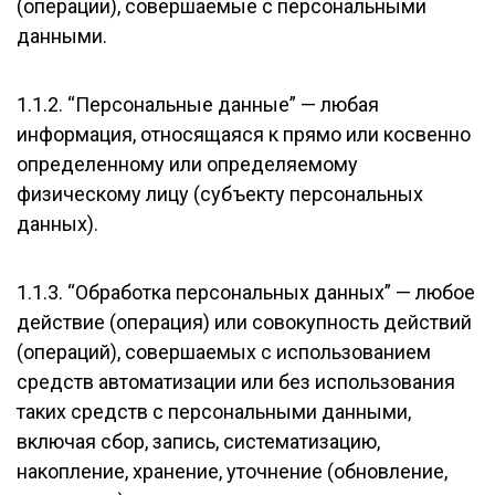
(операции), совершаемые с персональными
данными.
1.1.2. “Персональные данные” — любая
информация, относящаяся к прямо или косвенно
определенному или определяемому
физическому лицу (субъекту персональных
данных).
1.1.3. “Обработка персональных данных” — любое
действие (операция) или совокупность действий
(операций), совершаемых с использованием
средств автоматизации или без использования
таких средств с персональными данными,
включая сбор, запись, систематизацию,
накопление, хранение, уточнение (обновление,