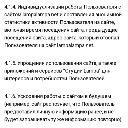
4.1.4. Индивидуализации работы Пользователя с
сайтом lampalampa.net и составления анонимной
статистики активности Пользователя на сайте,
включая время посещения сайта, предыдущие
посещения сайта, адрес сайта, который отослал
Пользователя на сайт lampalampa.net.
4.1.5. Упрощения использования сайта, а также
приложений и сервисов “Студии Lampa” для
интересов и потребностей Пользователей.
4.1.6. Ускорения работы с сайтом в будущем
(например, сайт распознает, что Пользователь
предоставил личную информацию ранее, и не
будет запрашивать ту же информацию повторно)