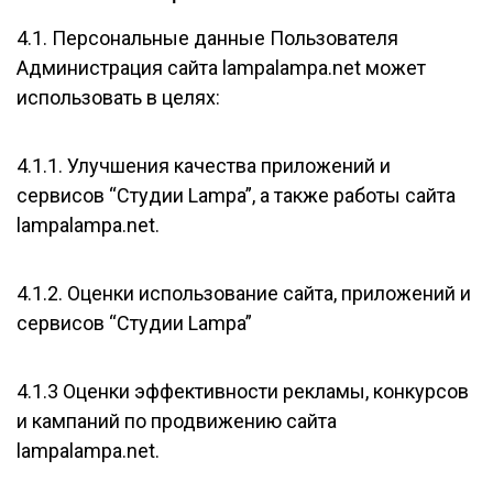
4.1. Персональные данные Пользователя
Администрация сайта lampalampa.net может
использовать в целях:
4.1.1. Улучшения качества приложений и
сервисов “Студии Lampa”, а также работы сайта
lampalampa.net.
4.1.2. Оценки использование сайта, приложений и
сервисов “Студии Lampa”
4.1.3 Оценки эффективности рекламы, конкурсов
и кампаний по продвижению сайта
lampalampa.net.