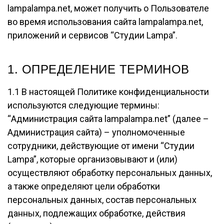
lampalampa.net, может получить о Пользователе
во время использования сайта lampalampa.net,
приложений и сервисов “Студии Lampa”.
1. ОПРЕДЕЛЕНИЕ ТЕРМИНОВ
1.1 В настоящей Политике конфиденциальности
используются следующие термины:
“Администрация сайта lampalampa.net” (далее –
Администрация сайта) – уполномоченные
сотрудники, действующие от имени “Студии
Lampa”, которые организовывают и (или)
осуществляют обработку персональных данных,
а также определяют цели обработки
персональных данных, состав персональных
данных, подлежащих обработке, действия