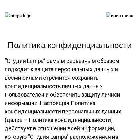
Политика конфиденциальности
“Студия Lampa” самым серьезным образом
подходит к защите персональных данных и
всеми силами стремится сохранить
конфиденциальность личных данных
Пользователей и обеспечить защиту личной
информации. Настоящая Политика
конфиденциальности персональных данных
(далее – Политика конфиденциальности)
действует в отношении всей информации,
которую “Студия Lampa” расположенная на