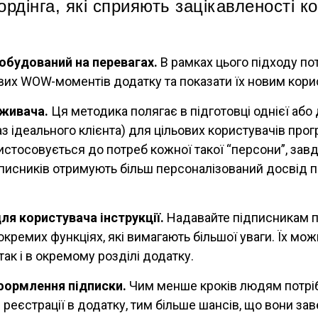
ордінга, які сприяють зацікавленості к
обудований на перевагах.
В рамках цього підходу по
вих WOW-моментів додатку та показати їх новим кори
живача.
Ця методика полягає в підготовці однієї або 
аз ідеального клієнта) для цільових користувачів прог
истосовується до потреб кожної такої “персони”, завд
писників отримують більш персоналізований досвід п
ля користувача інструкції.
Надавайте підписникам п
 окремих функціях, які вимагають більшої уваги. Їх мо
 так і в окремому розділі додатку.
формлення підписки.
Чим менше кроків людям потрі
 реєстрації в додатку, тим більше шансів, що вони за