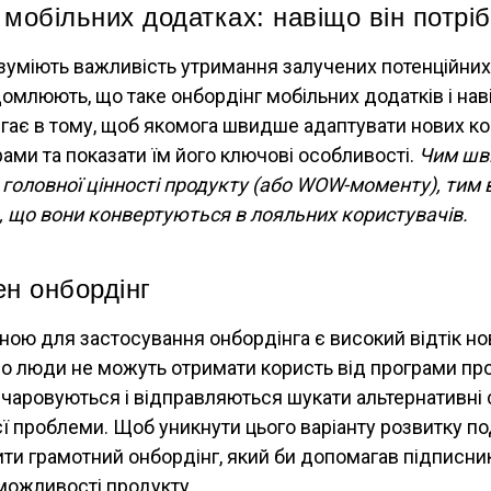
 мобільних додатках: навіщо він потрі
зуміють важливість утримання залучених потенційних 
ідомлюють, що таке онбордінг мобільних додатків і нав
гає в тому, щоб якомога швидше адаптувати нових ко
ами та показати їм його ключові особливості.
Чим шв
головної цінності продукту (або WOW-моменту), тим
о, що вони конвертуються в лояльних користувачів.
ен онбордінг
ою для застосування онбордінга є високий відтік но
о люди не можуть отримати користь від програми про
чаровуються і відправляються шукати альтернативні
ї проблеми. Щоб уникнути цього варіанту розвитку под
ити грамотний онбордінг, який би допомагав підписн
 можливості продукту.