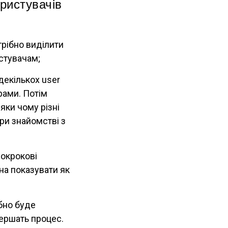
ористувачів
трібно виділити
стувачам;
декількох user
рами. Потім
яки чому різні
ри знайомстві з
окрокові
жна показувати як
бно буде
вершать процес.