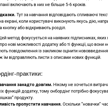
анії включають в них не більше 5-6 кроків.
дказки.
Тут за навчання відповідають спливаючі тексто
на екрані, коли користувачі виконують якусь дію, напр
а кнопку або відкривають розділ.
ей метод фокусується на наявних підписниках, яких 
про нові можливості додатку або ті функції, що вони н
ють повідомлення із закликом оцінити нововведення
 ж їм відправляють листи з описами нових функцій.
рдінг-практики:
навчання занадто довгим.
Нікому не хочеться витрача
іх функцій додатку, тому онбордінг потрібно фокусува
ішках” продукту.
ивість пропустити навчання.
Оскільки “новачки” ча