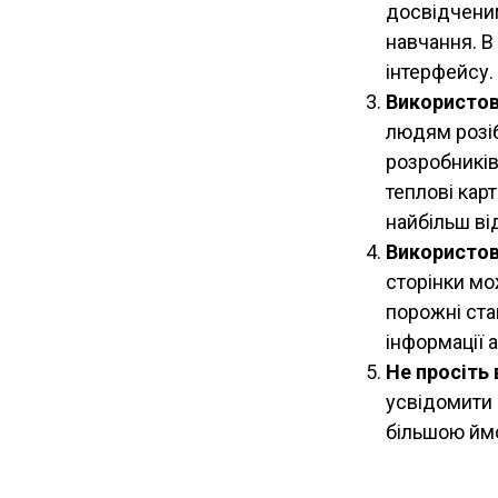
досвідченим
навчання. В
інтерфейсу.
Використов
людям розіб
розробників
теплові кар
найбільш ві
Використов
сторінки мо
порожні ста
інформації 
Не просіть 
усвідомити ц
більшою ймо