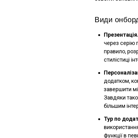
Види онборд
Презентація
через серію 
правило, роз
стилістиці і
Персоналіза
додатком, ко
завершити мі
Завдяки тако
більшим інте
Тур по додат
використання
функції в пе