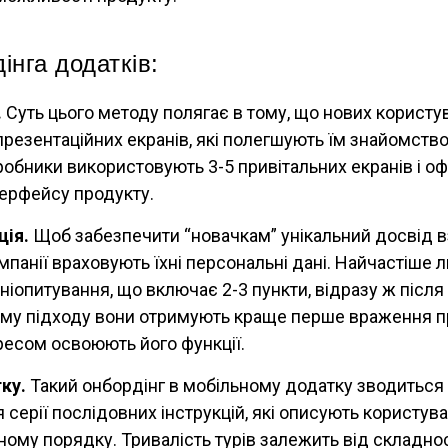
інга додатків:
.
Суть цього методу полягає в тому, що нових користу
презентаційних екранів, які полегшують їм знайомство
робники використовують 3-5 привітальних екранів і о
нтерфейсу продукту.
ція.
Щоб забезпечити “новачкам” унікальний досвід в
мпанії враховують їхні персональні дані. Найчастіше
ніопитування, що включає 2-3 пункти, відразу ж після 
му підходу вони отримують краще перше враження пр
ресом освоюють його функції.
ку.
Такий онбордінг в мобільному додатку зводиться
 серії послідовних інструкцій, які описують користув
вному порядку. Тривалість турів залежить від складнос