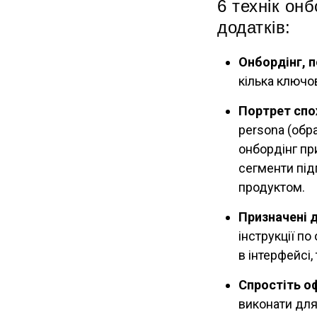
6 технік онб
додатків:
Онбордінг, п
кілька ключо
Портрет спо
persona (обр
онбордінг пр
сегменти під
продуктом.
Призначені д
інструкції по
в інтерфейсі,
Спростіть о
виконати для