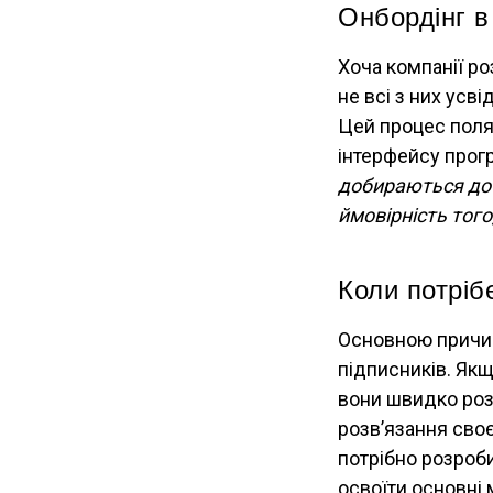
Онбордінг в
Хоча компанії ро
не всі з них усв
Цей процес поля
інтерфейсу прогр
добираються до 
ймовірність тог
Коли потріб
Основною причин
підписників. Якщ
вони швидко роз
розв’язання своє
потрібно розроб
освоїти основні