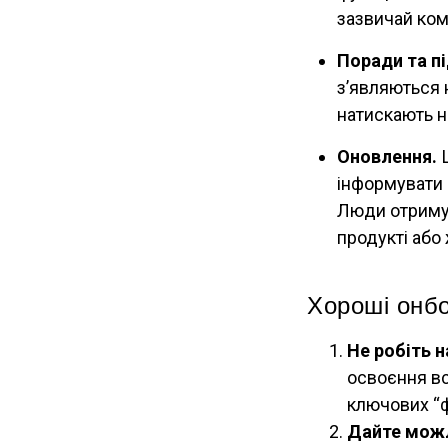
зазвичай комп
Поради та пі
з’являються 
натискають н
Оновлення.
Ц
інформувати 
Люди отриму
продукті або
Хороші онбо
Не робіть 
освоєння вс
ключових “ф
Дайте можл