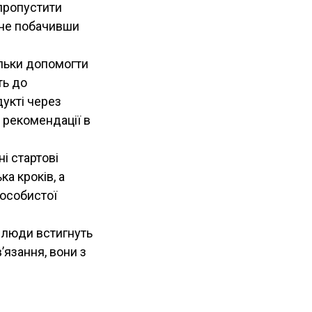
пропустити
 не побачивши
ільки допомогти
ть до
укті через
м рекомендації в
і стартові
а кроків, а
 особистої
люди встигнуть
’язання, вони з