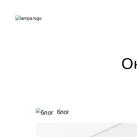
О
блог