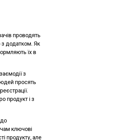
вачів проводять
 з додатком. Як
формляють їх в
заємодії з
 людей просять
реєстрації.
о продукт і з
 до
ачам ключові
ті продукту, але