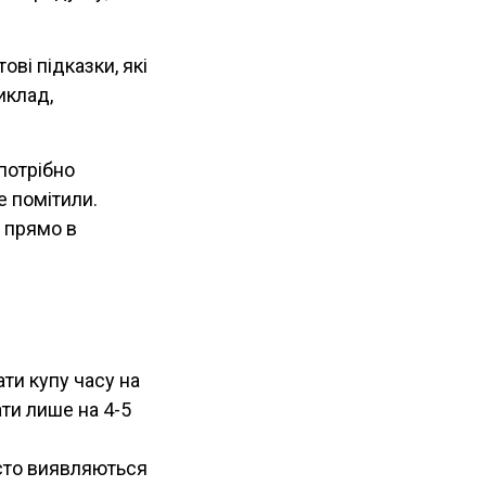
ві підказки, які
иклад,
потрібно
е помітили.
 прямо в
ти купу часу на
ти лише на 4-5
сто виявляються