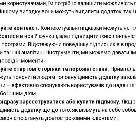
и користувачами, їм потрібно залишити можливість 
 іншому випадку вони можуть видалити додаток, так і
уйте контекст.
Контекстуальні підказки можуть не т
ратися в новій функції, але і підвищити їхню лояльніс
 програми. Відстежуючи поведінку підписників в прод
ти та інші аналітичні інструменти, ми можемо давати ї
дповідні моменти.
уйте стартові сторінки та порожні стани.
Привітальн
жуть пояснити людям головну цінність додатку за кільк
ни – ефективно спонукають користувачів до надання
або іншим діям.
відразу зареєструватися або купити підписку.
Якщо 
інність додатку ще до того, як візьмуть на себе зобов
вірністю стануть довгостроковими клієнтами.