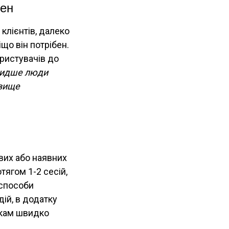
бен
клієнтів, далеко
іщо він потрібен.
ристувачів до
идше люди
 вище
вих або наявних
тягом 1-2 сесій,
 способи
ій, в додатку
икам швидко