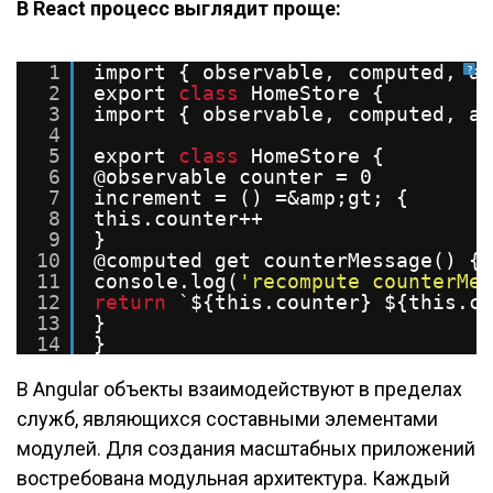
В React процесс выглядит проще:
1
import { observable, computed, ac
?
2
export 
class
HomeStore {
3
import { observable, computed, ac
4
5
export 
class
HomeStore {
6
@observable counter = 0
7
increment = () =&amp;gt; {
8
this.counter++
9
}
10
@computed get counterMessage() {
11
console.log(
'recompute counterMes
12
return
`${this.counter} ${this.co
13
}
14
}
В Angular объекты взаимодействуют в пределах
служб, являющихся составными элементами
модулей. Для создания масштабных приложений
востребована модульная архитектура. Каждый