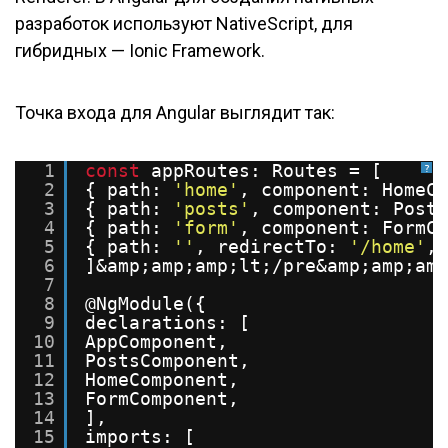
разработок используют NativeScript, для
гибридных — Ionic Framework.
Точка входа для Angular выглядит так:
1
const
appRoutes: Routes = [
?
2
{ path: 
'home'
, component: HomeCo
3
{ path: 
'posts'
, component: Posts
4
{ path: 
'form'
, component: FormCo
5
{ path: 
''
, redirectTo: 
'/home'
, 
6
]&amp;amp;amp;lt;/pre&amp;amp;amp
7
8
@NgModule({
9
declarations: [
10
AppComponent,
11
PostsComponent,
12
HomeComponent,
13
FormComponent,
14
],
15
imports: [