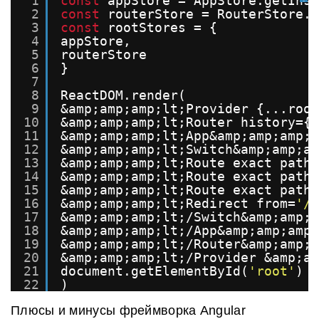
1
const
appStore = AppStore.getInst
2
const
routerStore = RouterStore.g
3
const
rootStores = {
4
appStore,
5
routerStore
6
}
7
8
ReactDOM.render(
9
&amp;amp;amp;lt;Provider {...root
10
&amp;amp;amp;lt;Router history={r
11
&amp;amp;amp;lt;App&amp;amp;amp;g
12
&amp;amp;amp;lt;Switch&amp;amp;am
13
&amp;amp;amp;lt;Route exact path=
14
&amp;amp;amp;lt;Route exact path=
15
&amp;amp;amp;lt;Route exact path=
16
&amp;amp;amp;lt;Redirect from=
'/'
17
&amp;amp;amp;lt;/Switch&amp;amp;a
18
&amp;amp;amp;lt;/App&amp;amp;amp;
19
&amp;amp;amp;lt;/Router&amp;amp;a
20
&amp;amp;amp;lt;/Provider &amp;am
21
document.getElementById(
'root'
)
22
)
Плюсы и минусы фреймворка Angular