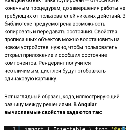
Каждый объект инкапсулирован — относится к
конечным процедурам, до завершения работы не
требующих от пользователей никаких действий. В
библиотеке предусмотрена возможность
копировать и передавать состояния. Свойства
прописанных объектов можно восстановить на
новом устройстве: нужно, чтобы пользователь
открыл приложение и сообщил состояние
компонентов. Рендеринг получится
неотличимым, дисплеи будут отображать
одинаковую картинку.
Вот наглядный образец кода, иллюстрирующий
разницу между решениями.
В Angular
вычисляемые свойства задаются так:
1
import { Injectable } from 
'@angu
?