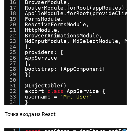
16
BrowserModule,
17
RouterModule.forRoot(appRoutes),
18
ApolloModule.forRoot(provideClien
19
FormsModule,
20
ReactiveFormsModule,
21
HttpModule,
22
BrowserAnimationsModule,
23
MdInputModule, MdSelectModule, Md
24
],
25
providers: [
26
AppService
27
],
28
bootstrap: [AppComponent]
29
})
30
31
@Injectable()
32
export 
class
AppService {
33
username = 
'Mr. User'
34
}
Точка входа на React:
?