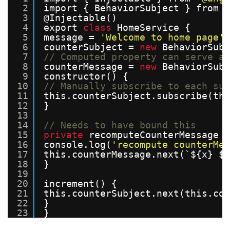
2
import { BehaviorSubject } from 
'
3
@Injectable()
4
export 
class
HomeService {
5
message = 
'Welcome to home page'
6
counterSubject = 
new
BehaviorSubj
7
// Computed property can serve as
8
counterMessage = 
new
BehaviorSubj
9
constructor() {
10
// Manually subscribe to each sub
11
this.counterSubject.subscribe(thi
12
}
13
14
// Needs to have bound this
15
private
recomputeCounterMessage =
16
console.log(
'recompute counterMes
17
this.counterMessage.next(`${x} ${
18
}
19
20
increment() {
21
this.counterSubject.next(this.cou
22
}
23
}